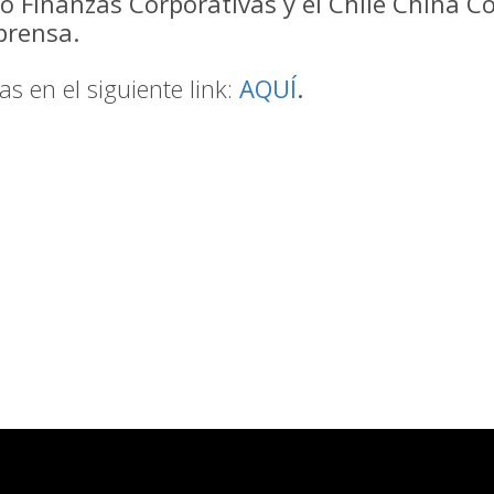
 Finanzas Corporativas y el Chile China C
prensa.
s en el siguiente link:
AQUÍ
.