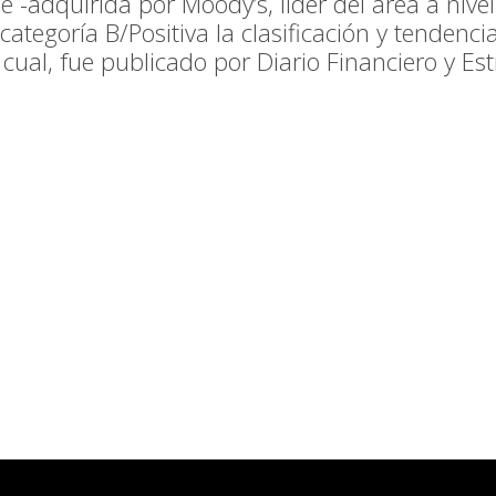
le -adquirida por Moody’s, líder del área a niv
ategoría B/Positiva la clasificación y tendenci
 cual, fue publicado por Diario Financiero y Est