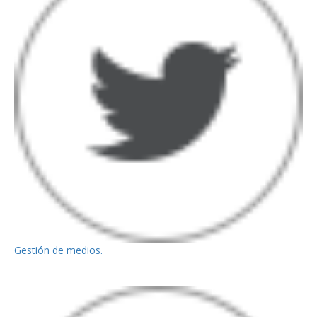
Gestión de medios.
– https://puertoc.cl/servicios/gestion-de-
medios/" class="visible-xs" data-
action="share/whatsapp/share" >